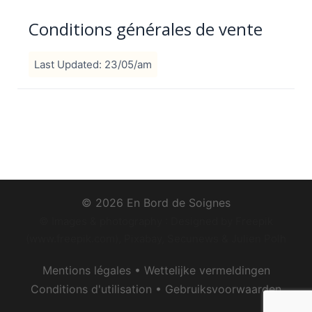
Conditions générales de vente
Last Updated: 23/05/am
© 2026 En Bord de Soignes
© Images & photography : Designed by Freepik
(www.freepik.com), Pixabay, Secunews & Julien Polh
Mentions légales
•
Wettelijke vermeldingen
Conditions d'utilisation
•
Gebruiksvoorwaarden