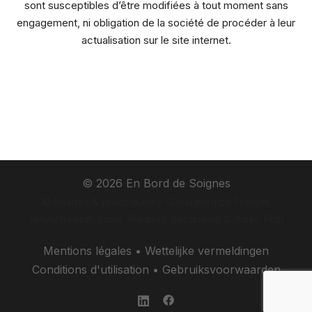
sont susceptibles d’être modifiées à tout moment sans
engagement, ni obligation de la société de procéder à leur
actualisation sur le site internet.
© 2026 En Bord de Soignes
© Images & photography : Designed by Freepik
(www.freepik.com), Pixabay, Secunews & Julien Polh
Mentions légales
•
Wettelijke vermeldingen
Conditions d'utilisation
•
Gebruiksvoorwaarden