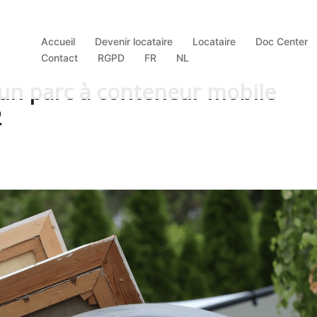
Accueil
Devenir locataire
Locataire
Doc Center
Contact
RGPD
FR
NL
n parc à conteneur mobile
2